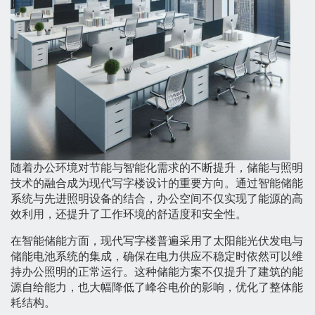
随着办公环境对节能与智能化需求的不断提升，储能与照明
技术的融合成为现代写字楼设计的重要方向。通过智能储能
系统与先进照明设备的结合，办公空间不仅实现了能源的高
效利用，还提升了工作环境的舒适度和安全性。
在智能储能方面，现代写字楼普遍采用了太阳能光伏发电与
储能电池系统的集成，确保在电力供应不稳定时依然可以维
持办公照明的正常运行。这种储能方案不仅提升了建筑的能
源自给能力，也大幅降低了峰谷电价的影响，优化了整体能
耗结构。