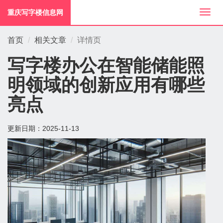
重庆写字楼信息网
切
换
导
首页
相关文章
详情页
航
写字楼办公在智能储能照
明领域的创新应用有哪些
亮点
更新日期：
2025-11-13